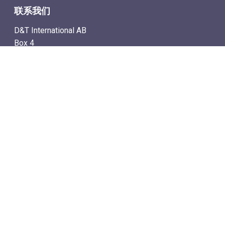
联系我们
D&T International AB
Box 4
SE-142 21 Skogås, Sweden
电子邮件地址: info@dtstamps.cn
手机号：0736878260
座机号：004687718538
传真号：004687718572
导航
– 商城
– 在线计时拍卖
– 通讯拍卖目录
– 拍卖规则