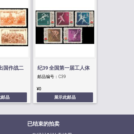
军出国作战二
纪39 全国第一届工人体
纪36 红军长
邮品编号：
C39
邮品编号：
C36
育运动会
念
¥0
¥0
此邮品
展示此邮品
展示此
已结束的拍卖