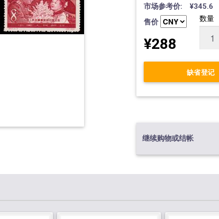
市场参考价: ¥345.6
数量
售价
¥288
缺省登记
继续购物或结帐