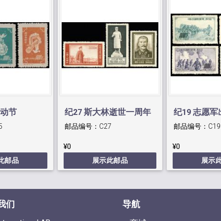
劳动节
纪27 斯大林逝世一周年
纪19 志愿
5
邮品编号：
C27
邮品编号：
C19
纪念
周年纪念
¥0
¥0
此邮品
展示此邮品
展示
我们
导航