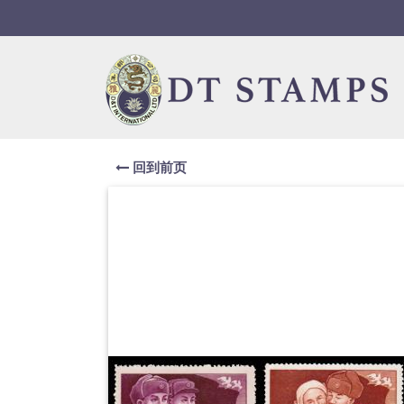
Skip to navigation
Skip to content
回到前页