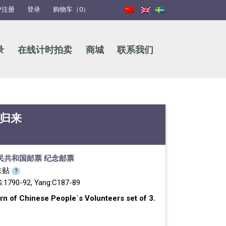
户注册
登录
购物车（0）
录
在线计时拍卖
商城
联系我们
旋归来
民共和国邮票
纪念邮票
未贴
?
G:1790-92, Yang:C187-89
rn of Chinese People´s Volunteers set of 3.