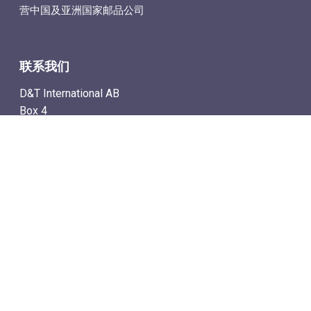
营中国及亚洲国家邮品公司
联系我们
D&T International AB
Box 4
SE-142 21 Skogås, Sweden
电子邮件地址: info@dtstamps.cn
手机号：0736878260
座机号：004687718538
传真号：004687718572
导航
– 商城
– 在线计时拍卖