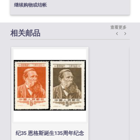
继续购物或结帐
查看更多
相关邮品
纪
纪35 恩格斯诞生135周年纪念
邮