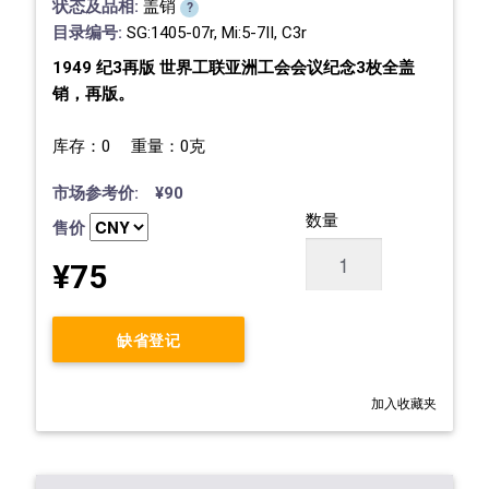
状态及品相:
盖销
?
目录编号:
SG:1405-07r, Mi:5-7II, C3r
1949 纪3再版 世界工联亚洲工会会议纪念3枚全盖
销，再版。
库存：0 重量：0克
市场参考价: ¥90
数量
售价
¥75
缺省登记
加入收藏夹