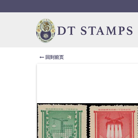
Skip to navigation
Skip to content
回到前页