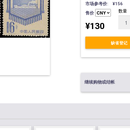
市场参考价: ¥156
数量
售价
¥130
缺省登记
继续购物或结帐