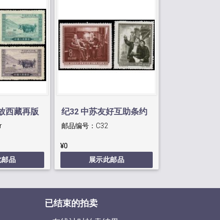
解放西藏再版
纪32 中苏友好互助条约
纪39 全国
r
邮品编号：
C32
邮品编号：
C39
育运动会
¥0
¥0
此邮品
展示此邮品
展示此
已结束的拍卖