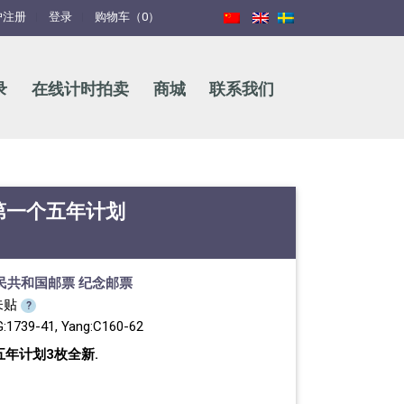
户注册
登录
购物车（0）
录
在线计时拍卖
商城
联系我们
成第一个五年计划
民共和国邮票
纪念邮票
未贴
?
G:1739-41, Yang:C160-62
五年计划3枚全新.