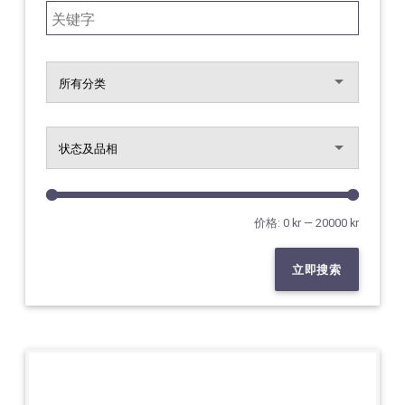
Search for:
价格:
0 kr
—
20000 kr