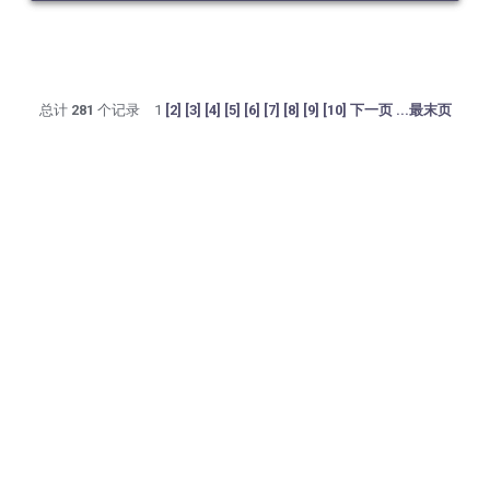
总计
281
个记录
1
[2]
[3]
[4]
[5]
[6]
[7]
[8]
[9]
[10]
下一页
...最末页