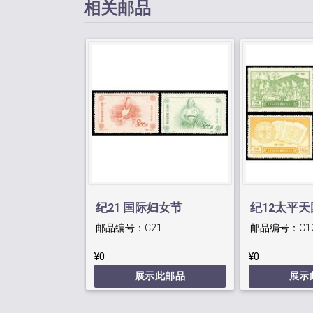
相关邮品
纪21 国际妇女节
纪12太平
邮品编号：
C21
邮品编号：
C1
百年纪念再
¥0
¥0
展示此邮品
展示