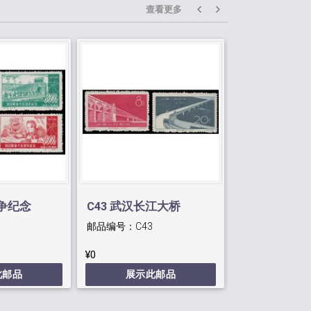
查看更多
战争纪念
C43 武汉长江大桥
纪东1第一届
邮品编号：
C43
邮品编号：
C1N
¥0
¥0
此邮品
展示此邮品
展示此