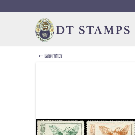
Skip to navigation
Skip to content
回到前页