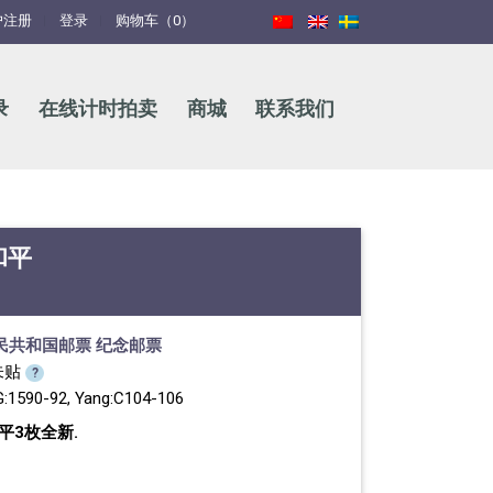
户注册
登录
购物车（0）
录
在线计时拍卖
商城
联系我们
和平
民共和国邮票
纪念邮票
未贴
?
G:1590-92, Yang:C104-106
和平3枚全新.