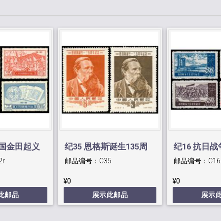
天国金田起义
纪35 恩格斯诞生135周
纪16 抗日
2r
邮品编号：
C35
邮品编号：
C16
版
年纪念
¥0
¥0
此邮品
展示此邮品
展示