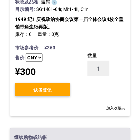
状态及品相:
盖销
?
目录编号:
SG:1401-04r, Mi:1-4II, C1r
1949 纪1 庆祝政治协商会议第一届全体会议4枚全盖
销带角边纸再版。
库存：0 重量：0克
市场参考价: ¥360
数量
售价
¥300
缺省登记
加入收藏夹
继续购物或结帐