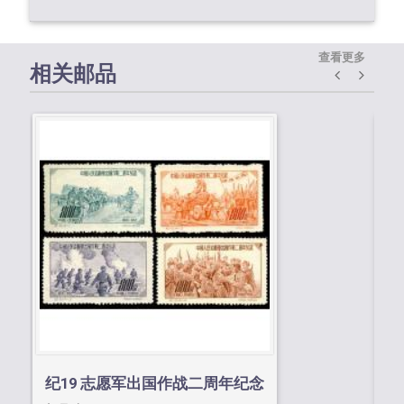
查看更多
相关邮品
纪
邮
纪19 志愿军出国作战二周年纪念
¥0