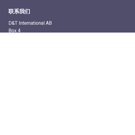
联系我们
D&T International AB
Box 4
SE-142 21 Skogås, Sweden
电子邮件地址: info@dtstamps.cn
手机号：0736878260
座机号：004687718538
传真号：004687718572
导航
– 商城
– 在线计时拍卖
– 通讯拍卖目录
– 拍卖规则