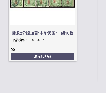
蟠龙2分绿加盖"中华民国"一组10枚
邮品编号：
ROC100042
¥0
伦
展示此邮品
邮
¥0