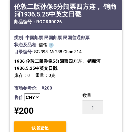
伦敦二版孙像5分阔票四方连， 销商
河1936.5.25中英文日戳
邮品编号：
ROCR00026
类别:
中国邮票
民国邮票
民国普通邮票
状态及品相:
信销
?
目录编号:
SG:398, Mi:238 Chan:314
1936 伦敦二版孙像5分阔票四方连， 销商河
1936.5.25中英文日戳.
库存：0 重量：0克
市场参考价: ¥200
数量
售价
¥200
缺省登记