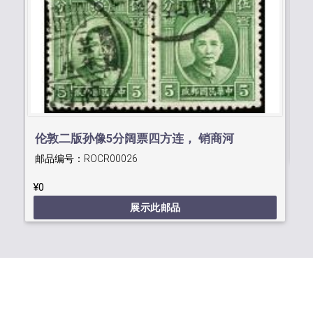
蟠
邮
¥0
伦敦二版孙像5分阔票四方连， 销商河
邮品编号：
ROCR00026
1936.5.25中英文日戳
¥0
展示此邮品