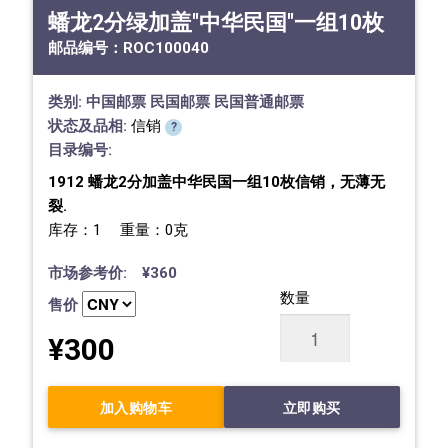
蟠龙2分绿加盖"中华民国"一组10枚
邮品编号：
ROC100040
类别:
中国邮票
民国邮票
民国普通邮票
状态及品相:
信销
?
目录编号:
1912 蟠龙2分加盖中华民国一组10枚信销，无薄无
裂.
库存：1 重量：0克
市场参考价: ¥360
数量
售价
¥300
加入购物车
立即购买