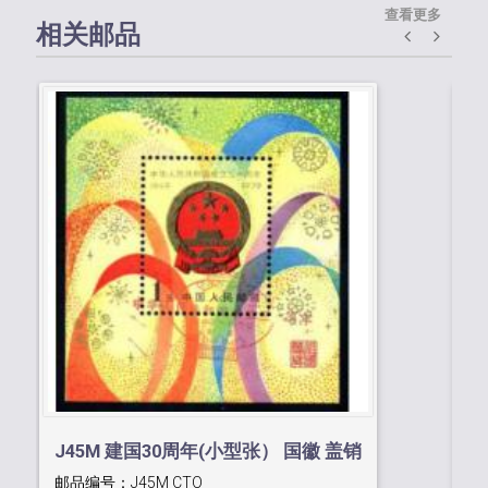
查看更多
相关邮品
T
邮
J45M 建国30周年(小型张） 国徽 盖销
¥0
邮品编号：
J45M CTO