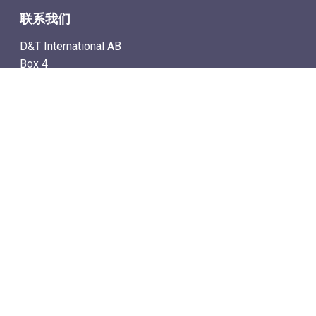
联系我们
D&T International AB
Box 4
SE-142 21 Skogås, Sweden
电子邮件地址: info@dtstamps.cn
手机号：0736878260
座机号：004687718538
传真号：004687718572
导航
– 商城
– 在线计时拍卖
– 通讯拍卖目录
– 拍卖规则