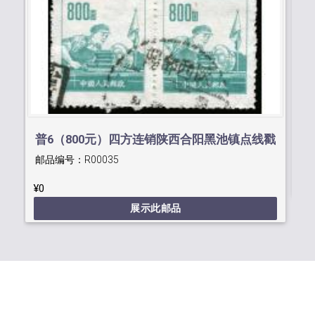
普
邮
普6（800元）四方连销陕西合阳黑池镇点线戳
邮品编号：
R00035
¥0
¥0
展示此邮品