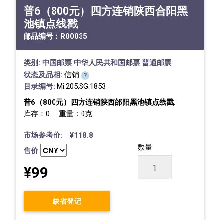
普6（800元）四方连销陕西合阳黑
池镇点线戳
邮品编号：
R00035
类别:
中国邮票
中华人民共和国邮票
普通邮票
状态及品相:
信销
?
目录编号:
Mi:205,SG:1853
普6（800元）四方连销陕西邰阳黑池镇点线戳.
库存：0 重量：0克
市场参考价: ¥118.8
数量
售价
¥99
缺省登记