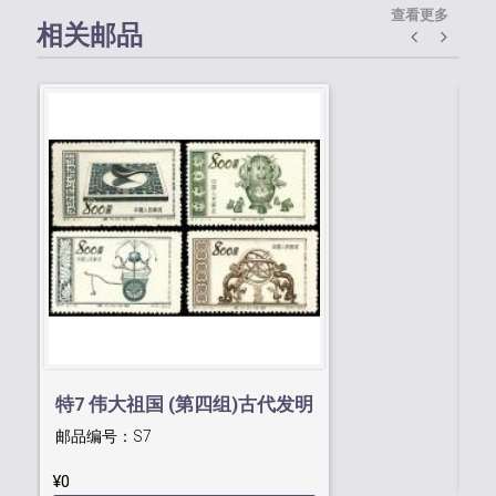
查看更多
相关邮品
特
邮
特7 伟大祖国 (第四组)古代发明
¥0
邮品编号：
S7
¥0