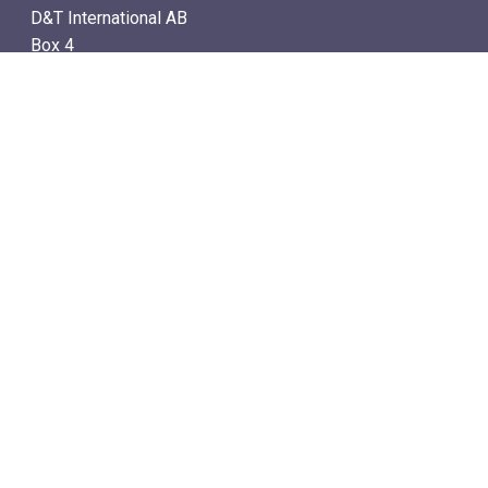
D&T International AB
Box 4
SE-142 21 Skogås, Sweden
电子邮件地址: info@dtstamps.cn
手机号：0736878260
座机号：004687718538
传真号：004687718572
导航
– 商城
– 在线计时拍卖
– 通讯拍卖目录
– 拍卖规则