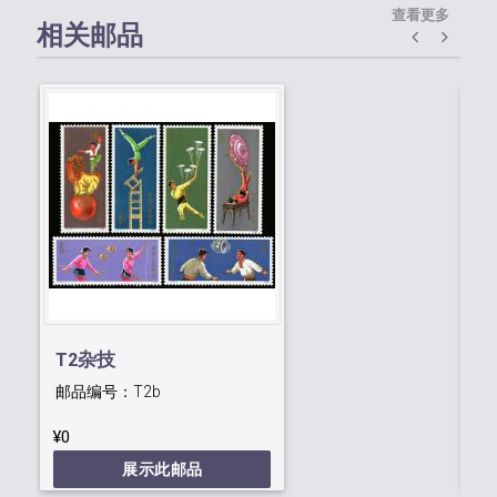
查看更多
相关邮品
T2杂技
T
邮品编号：
T2b
邮
¥0
¥0
展示此邮品