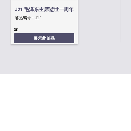
J
J21 毛泽东主席逝世一周年
邮
邮品编号：
J21
¥0
¥0
展示此邮品