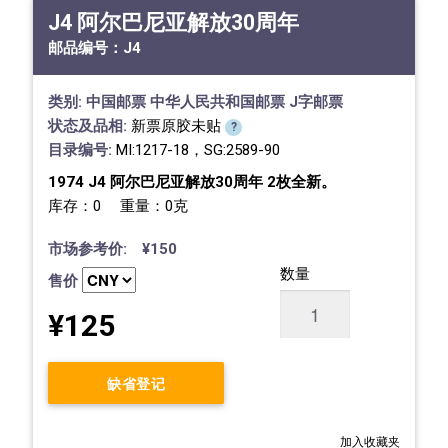
J4 阿尔巴尼亚解放30周年
邮品编号：
J4
类别:
中国邮票
中华人民共和国邮票
J字邮票
状态及品相:
新票原胶未贴
?
目录编号:
MI:1217-18，SG:2589-90
1974 J4 阿尔巴尼亚解放30周年 2枚全新。
库存：0 重量：0克
市场参考价: ¥150
数量
售价
¥125
缺省登记
加入收藏夹