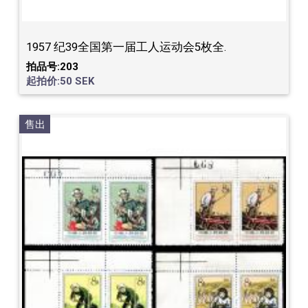
1957 纪39全国第一届工人运动会5枚全.
拍品号:203
起拍价:50 SEK
售出