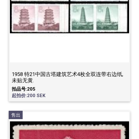
1958 特21中国古塔建筑艺术4枚全双连带右边纸,
未贴无黄.
拍品号:205
起拍价:200 SEK
售出