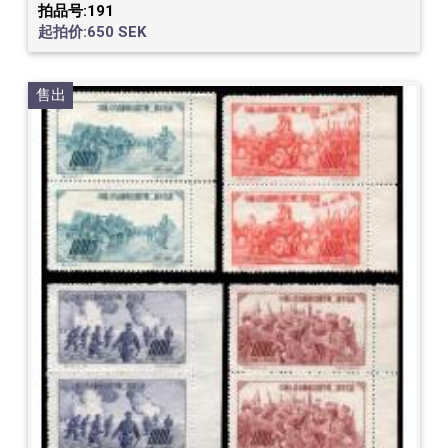
拍品号:191
起拍价:650 SEK
售出