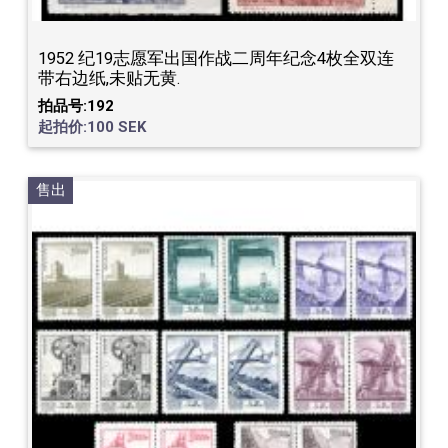
1952 纪19志愿军出国作战二周年纪念4枚全双连
带右边纸,未贴无黄.
拍品号:192
起拍价:100 SEK
售出