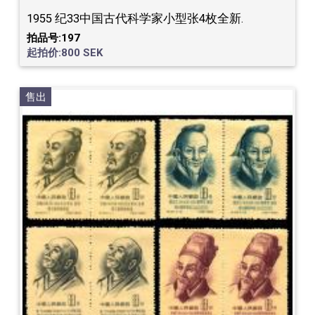
1955 纪33中国古代科学家小型张4枚全新.
拍品号:197
起拍价:800 SEK
售出