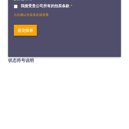
我接受贵公司所有的拍卖条款
*
点击确认拍卖条款或查看
状态符号说明