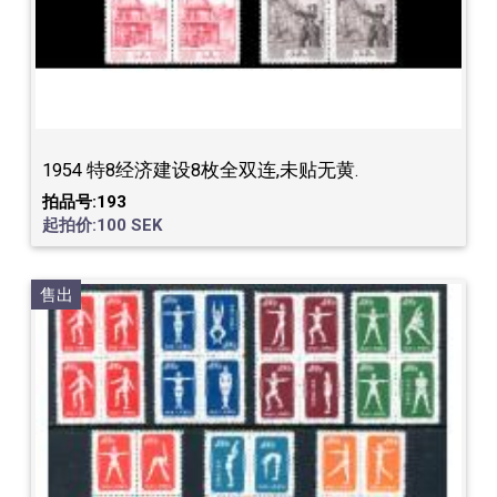
1954 特8经济建设8枚全双连,未贴无黄.
拍品号:193
起拍价:100 SEK
售出