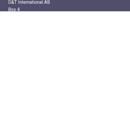
D&T International AB
Box 4
SE-142 21 Skogås, Sweden
电子邮件地址: info@dtstamps.cn
手机号：0736878260
座机号：004687718538
传真号：004687718572
导航
– 商城
– 在线计时拍卖
– 通讯拍卖目录
– 拍卖规则
已结束的拍卖