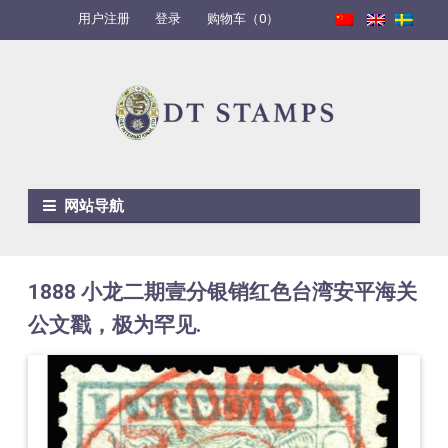
用户注册
登录
购物车（0）
Skip to navigation
Skip to content
网站导航
1888 小龙二期壹分银销红色台湾安平海关
公文戳，极为罕见.