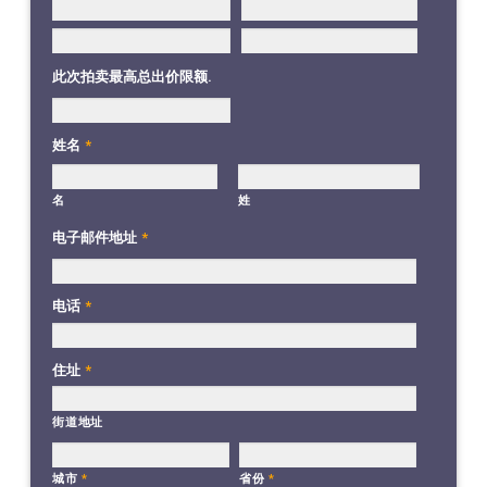
此次拍卖最高总出价限额.
姓名
*
名
姓
电子邮件地址
*
电话
*
住址
*
街道地址
城市
*
省份
*