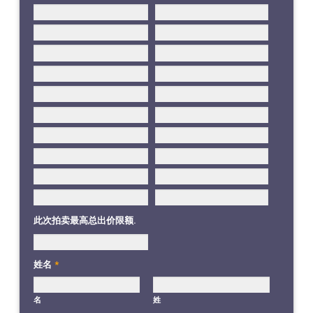
此次拍卖最高总出价限额.
姓名
*
名
姓