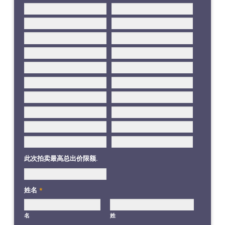
此次拍卖最高总出价限额.
姓名
*
名
姓