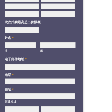
此次拍卖最高总出价限额.
姓名
*
名
姓
电子邮件地址
*
电话
*
住址
*
街道地址