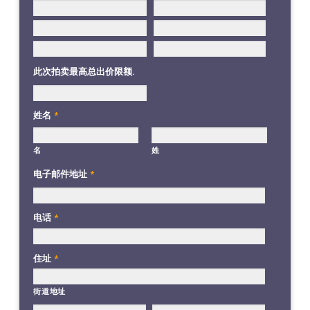
此次拍卖最高总出价限额.
姓名
*
名
姓
电子邮件地址
*
电话
*
住址
*
街道地址