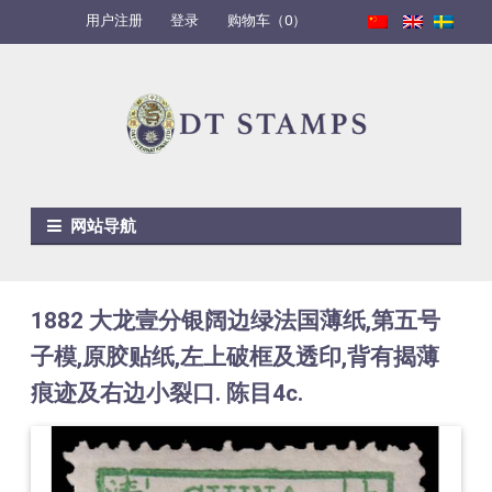
用户注册
登录
购物车（0）
Skip to navigation
Skip to content
网站导航
1882 大龙壹分银阔边绿法国薄纸,第五号
子模,原胶贴纸,左上破框及透印,背有揭薄
痕迹及右边小裂口. 陈目4c.