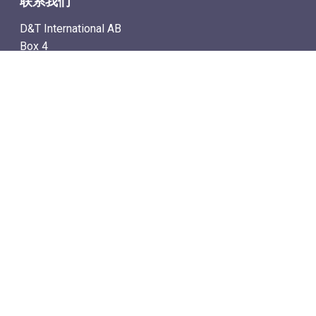
联系我们
D&T International AB
Box 4
SE-142 21 Skogås, Sweden
电子邮件地址: info@dtstamps.cn
手机号：0736878260
座机号：004687718538
传真号：004687718572
导航
– 商城
– 在线计时拍卖
– 通讯拍卖目录
– 拍卖规则